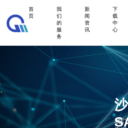
首
我
新
下
页
们
闻
载
的
资
中
服
讯
心
务
沙
S
我们