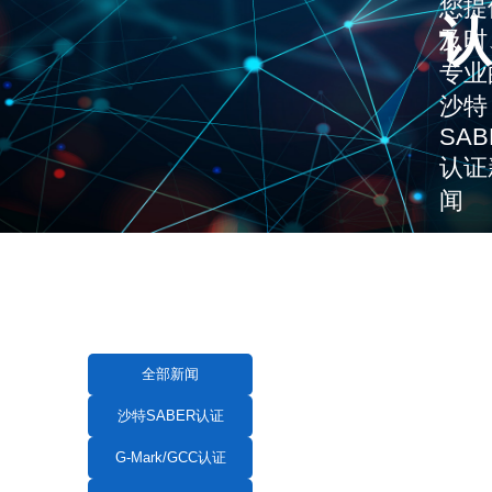
您提
认
及时
专业
沙特
SAB
认证
闻
全部新闻
沙特SABER认证
G-Mark/GCC认证