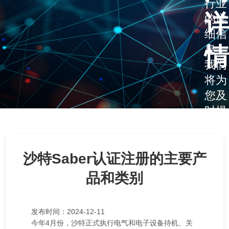
行业
详
的详
细信
情
息，
我们
将为
您及
时提
供
沙特Saber认证注册的主要产
品和类别
发布时间：2024-12-11
今年4月份，沙特正式执行电气和电子设备待机、关