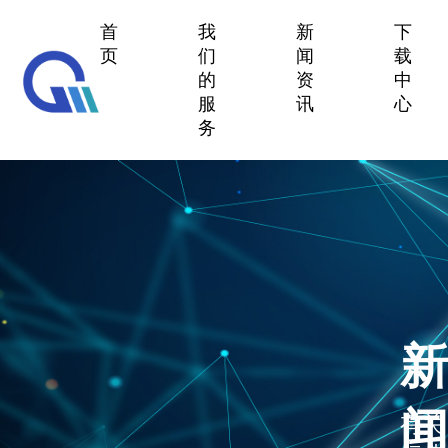
首
我
新
下
页
们
闻
载
的
资
中
服
讯
心
务
新
闻
有关