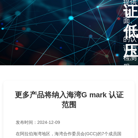
提供
证
全
面、
低
专业
的认
压
证与
检测
服
务，
致力
更多产品将纳入海湾G mark 认证
于为
您的
范围
产品
质量
发布时间：2024-12-09
保驾
在阿拉伯海湾地区，海湾合作委员会(GCC)的7个成员国