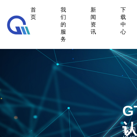
首
我
新
下
页
们
闻
载
的
资
中
服
讯
心
务
G
认
我们