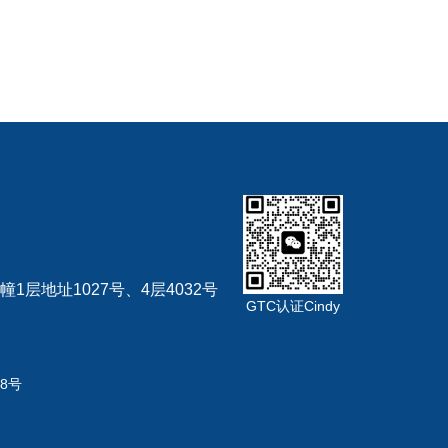
幢1层地址1027号、4层4032号
GTC认证Cindy
68号