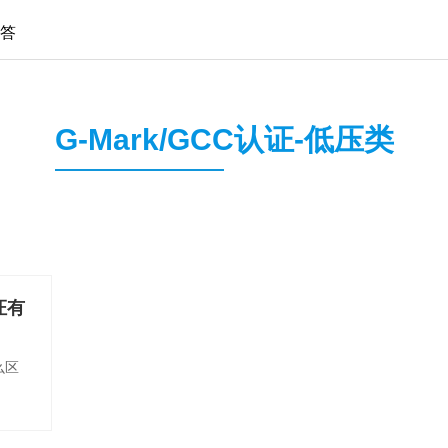
解答
G-Mark/GCC认证-低压类
证有
么区