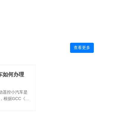
查看更多
车如何办理
动遥控小汽车是
，根据GCC《儿
规定，电动遥控
管制产品。