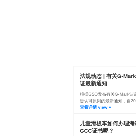
法规动态 | 有关G-Mar
证最新通知
根据GSO发布有关G-Mark认
告认可原则的最新通知，自20
查看详情 view »
7月31日起，所有申请G-Mar
证书的报告都须满足通告要求
下），否则将不予接受。
儿童滑板车如何办理海
GCC证书呢？