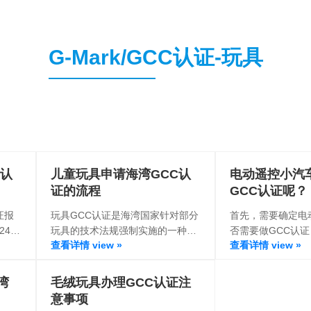
G-Mark/GCC认证-玩具
k认
儿童玩具申请海湾GCC认
电动遥控小汽
证的流程
GCC认证呢？
证报
玩具GCC认证是海湾国家针对部分
首先，需要确定电
24年
玩具的技术法规强制实施的一种认
否需要做GCC认证
查看详情 view »
查看详情 view »
k认证
证要求。GCC是海湾阿拉伯国家合
童玩具技术规范》
（如
作委员会（Gulf Cooperation
小汽车属于GCC
Council）的英文简称，由于该认证
湾
毛绒玩具办理GCC认证注
涉及该委员会的所有成员国，因此
意事项
也常被称为海湾7国（沙特阿拉