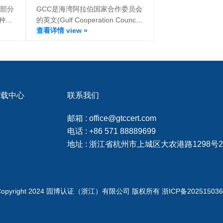
伯、阿拉伯联合酋长国、科威特、
对部分
GCC是海湾阿拉伯国家合作委员会
卡塔尔、也门共和国、巴林王国以
种认
的英文(Gulf Cooperation Council)
及阿曼苏丹）认证或海湾国家认
查看详情 view »
缩写。海湾合作委员会于1981年5
证。
月25日在阿联酋阿布扎比成立。
下载中心
联系我们
邮箱 : office@gtccert.com
电话 : +86 571 88889699
地址 : 浙江省杭州市上城区大农港路1298号2
Copyright 2024 固博认证（浙江）有限公司 版权所有 浙ICP备20251503